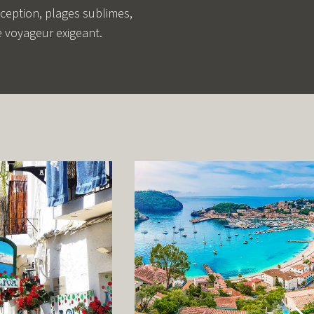
exception, plages sublimes,
le voyageur exigeant.