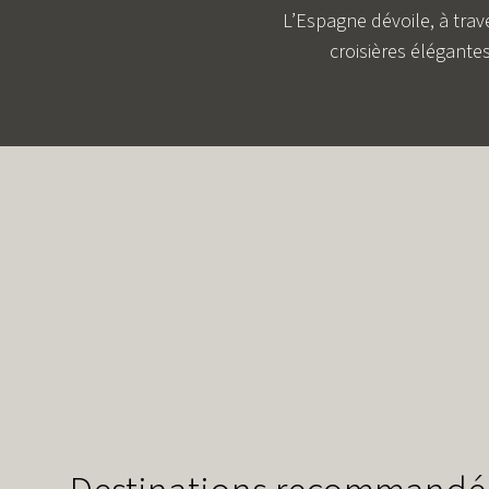
L’Espagne dévoile, à trave
croisières élégantes