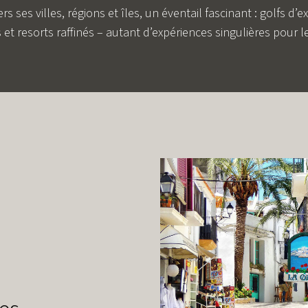
rs ses villes, régions et îles, un éventail fascinant : golfs d’
 et resorts raffinés – autant d’expériences singulières pour 