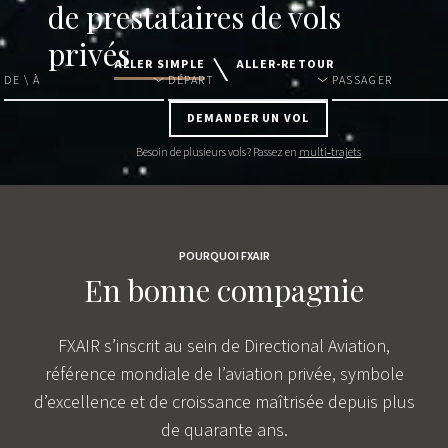
de prestataires de vols
privés
ALLER SIMPLE
ALLER-RETOUR
DE \ À
DÉPART
PASSAGER
DEMANDER UN VOL
Besoin de plusieurs vols ? Passez en
multi‑trajets
POURQUOI FXAIR
En bonne compagnie
FXAIR s’inscrit au sein de Directional Aviation,
référence mondiale de l’aviation privée, symbole
d’excellence et de croissance maîtrisée depuis plus
de quarante ans.