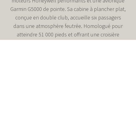
moteurs Honeywell performants et une avionique
Garmin G5000 de pointe. Sa cabine à plancher plat,
conçue en double club, accueille six passagers
dans une atmosphère feutrée. Homologué pour
atteindre 51 000 pieds et offrant une croisière
rapide et efficiente, il incarne l’art du voyage
d’affaires raffiné, du régional aux plus longs trajets
aux États-Unis.
Avionique Garmin G5000 : la maîtrise parfaite de
chaque instant en vol
Accueille jusqu’à six passagers dans un confort
absolu.
Jusqu’à 2 040 milles nautiques d’autonomie pour des
voyages à la vitesse du raffinement.