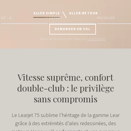
ALLER SIMPLE
ALLER-RETOUR
DE \ À
DÉPART
PASSAGER
DEMANDER UN VOL
Besoin de plusieurs vols ? Passez en
multi‑trajets
Vitesse suprême, confort
double-club : le privilège
sans compromis
Le Learjet 75 sublime l’héritage de la gamme Lear
grâce à des extrémités d’ailes redessinées, des