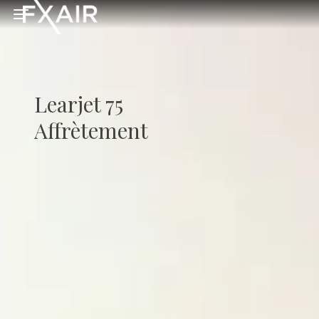
Skip to main content
Open menu
Learjet 75
Affrètement