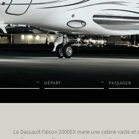
DÉPART
PASSAGER
Le Dassault Falcon 2000EX marie une cabine vaste et 