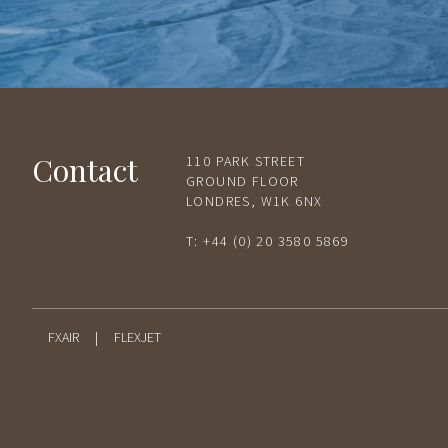
Contact
110 PARK STREET
GROUND FLOOR
LONDRES, W1K 6NX
T:
+44 (0) 20 3580 5869
FXAIR
|
FLEXJET