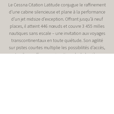
Le Cessna Citation Latitude conjugue le raffinement
d’une cabine silencieuse et plane à la performance
d’un jet midsize d’exception. Offrant jusqu’à neuf
places, il atteint 446 nœuds et couvre 3 455 milles
nautiques sans escale – une invitation aux voyages
transcontinentaux en toute quiétude. Son agilité
sur pistes courtes multiplie les possibilités d’accès,
tandis que l’ergonomie artisanale, la lumière
naturelle et la hauteur sous plafond instaurent
une atmosphère précieuse, propice au travail
comme à la détente.
Cabine midsize à plancher plat, accueillant jusqu’à 9
voyageurs dans un confort absolu.
Vitesse de croisière maximale de 446 nœuds, jusqu’à
3 455 milles nautiques d’autonomie.