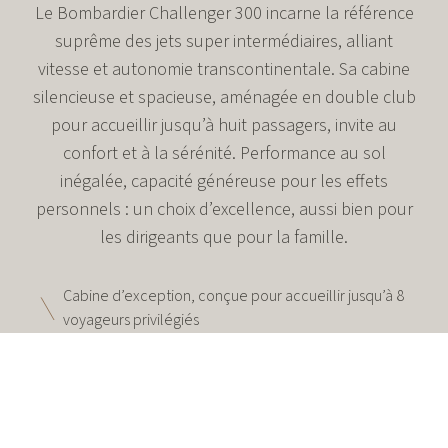
Le Bombardier Challenger 300 incarne la référence
suprême des jets super intermédiaires, alliant
vitesse et autonomie transcontinentale. Sa cabine
silencieuse et spacieuse, aménagée en double club
pour accueillir jusqu’à huit passagers, invite au
confort et à la sérénité. Performance au sol
inégalée, capacité généreuse pour les effets
personnels : un choix d’excellence, aussi bien pour
les dirigeants que pour la famille.
Cabine d’exception, conçue pour accueillir jusqu’à 8
voyageurs privilégiés
Vitesse de croisière maximale de 469 nœuds,
autonomie jusqu’à 3 200 milles nautiques
Agilité raffinée pour accéder aux aéroports privés les
plus exclusifs