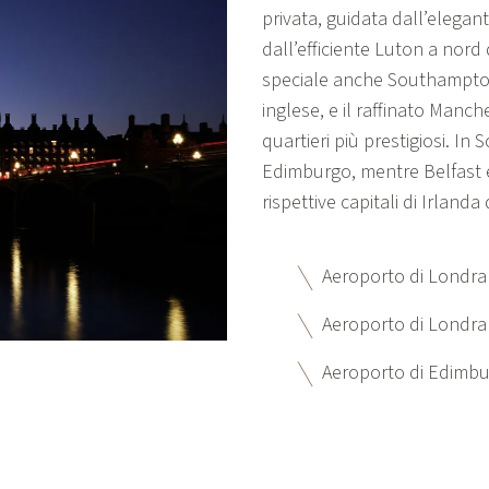
privata, guidata dall’elega
dall’efficiente Luton a nord
speciale anche Southampton,
inglese, e il raffinato Manc
quartieri più prestigiosi. In
Edimburgo, mentre Belfast e 
rispettive capitali di Irlanda
Aeroporto di Londr
Aeroporto di Londra 
Aeroporto di Edimbur